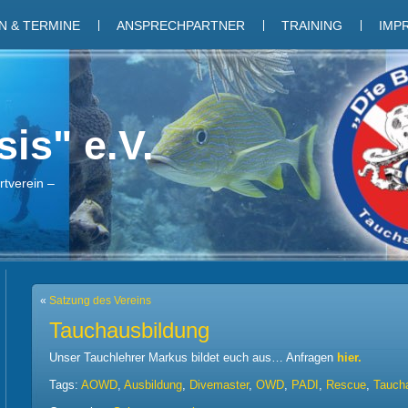
 & TERMINE
ANSPRECHPARTNER
TRAINING
IMP
is" e.V.
tverein –
«
Satzung des Vereins
Tauchausbildung
Unser Tauchlehrer Markus bildet euch aus… Anfragen
hier.
Tags:
AOWD
,
Ausbildung
,
Divemaster
,
OWD
,
PADI
,
Rescue
,
Tauch