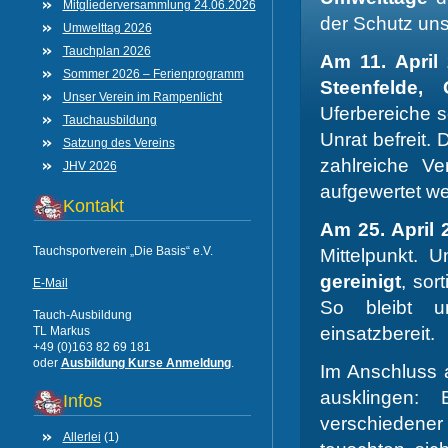
Mitgliederversammlung 24.06.2026
der Schutz un
Umwelttag 2026
Tauchplan 2026
Am 11. April
Sommer 2026 – Ferienprogramm
Steenfelde,
Unser Verein im Rampenlicht
Uferbereiche 
Tauchausbildung
Unrat befreit.
Satzung des Vereins
zahlreiche V
JHV 2026
aufgewertet w
Kontakt
Am 25. April 
Tauchsportverein „Die Basis“ e.V.
Mittelpunkt. 
gereinigt
, sor
E-Mail
So bleibt un
Tauch-Ausbildung
einsatzbereit.
TL Markus
+49 (0)163 82 69 181
oder
Ausbildung Kurse Anmeldung
.
Im Anschluss a
ausklingen
Infos
verschieden
Allerlei
(1)