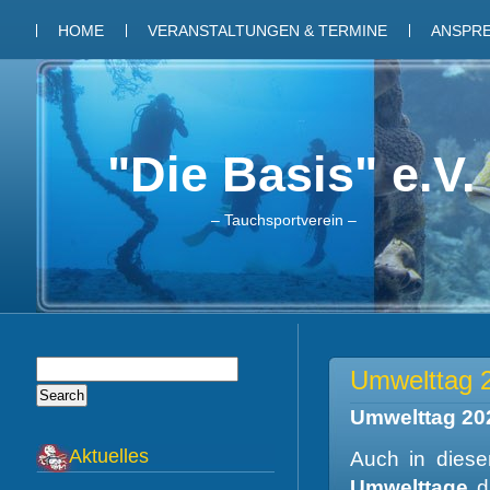
HOME
VERANSTALTUNGEN & TERMINE
ANSPR
"Die Basis" e.V.
– Tauchsportverein –
Umwelttag 
Umwelttag 202
Aktuelles
Auch in diese
Umwelttage
du