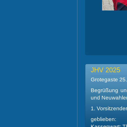
JHV 2025
Grotegaste 25.
Begrüßung und
und Neuwahle
1. Vorsitzender
geblieben:
Kassenwart: T