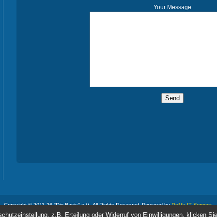
Your Message
Copyright © 2011-26 "Die Basis" e.V.. All Rights Reserved. Powered by
DeMa IT-Support
.
hutzeinstellung, z.B. Erteilung oder Widerruf von Einwilligungen, klicken Sie